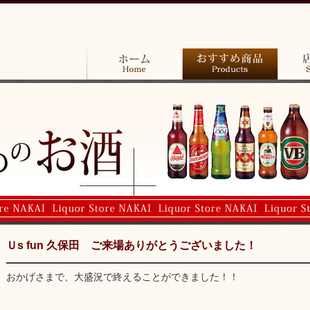
青
森
県
三
沢
市
ホーム
おすすめ商品
店舗案
の
楽
し
さ
広
が
る
酒
の
専
門
店”中
Ｕs fun 久保田 ご来場ありがとうございました！
居
酒
店
おかげさまで、大盛況で終えることができました！！
（NAKAI)”