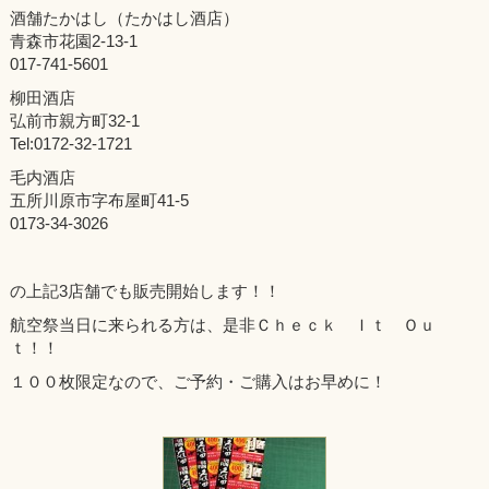
酒舗たかはし（たかはし酒店）
青森市花園2-13-1
017-741-5601
柳田酒店
弘前市親方町32-1
Tel:0172-32-1721
毛内酒店
五所川原市字布屋町41-5
0173-34-3026
の上記3店舗でも販売開始します！！
航空祭当日に来られる方は、是非Ｃｈｅｃｋ Ｉｔ Ｏｕ
ｔ！！
１００枚限定なので、ご予約・ご購入はお早めに！