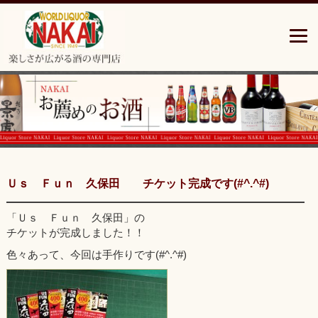
青
森
県
三
沢
市
の
楽
し
さ
広
が
Ｕｓ Ｆｕｎ 久保田 チケット完成です(#^.^#)
る
酒
「Ｕｓ Ｆｕｎ 久保田」の
の
チケットが完成しました！！
専
門
色々あって、今回は手作りです(#^.^#)
店”中
居
酒
店