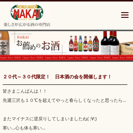
青
森
県
三
沢
市
の
楽
し
さ
広
が
２０代～３０代限定！ 日本酒の会を開催します！
る
酒
皆さまこんばんは！！
の
専
先週三沢も１０℃を超えてやっと春らしくなったと思ったら...
門
店”中
居
またマイナスに逆戻りしてしまいましたね( ;∀;)
酒
寒い...心も体も寒い...
店