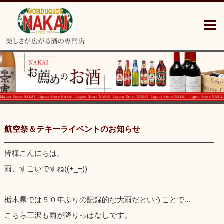
青
森
県
三
沢
市
の
楽
し
さ
広
が
航空祭＆テキーライベントのお知らせ
る
酒
皆様こんにちは。
の
専
雨、すごいですね((+_+))
門
店”中
居
栃木県では５０年ぶりの記録的な大雨だということで...
酒
こちら三沢も雨が降りっぱなしです。
店