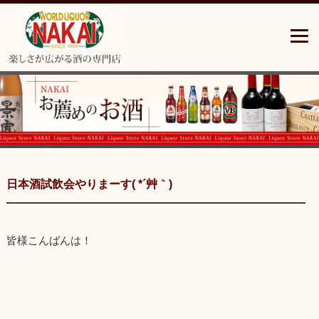
青
森
県
三
沢
市
の
楽
し
さ
広
が
日本酒試飲会やりまーす( *´艸｀)
る
酒
の
専
皆様こんばんは！
門
店”中
居
酒
店