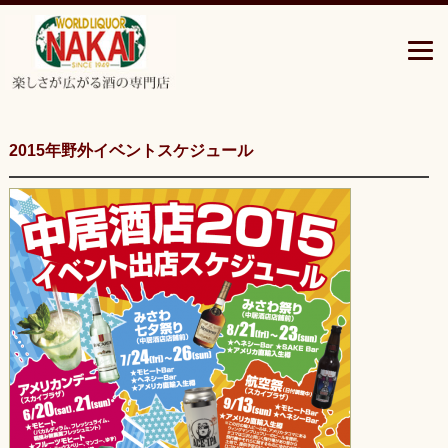
青
森
県
三
沢
市
の
2015年野外イベントスケジュール
楽
し
さ
広
が
る
酒
の
専
門
店”中
居
酒
店