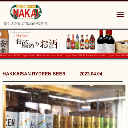
青
森
県
三
沢
市
の
楽
し
さ
広
が
HAKKAISAN RYDEEN BEER 2023.04.04
る
酒
の
専
門
店”中
居
酒
店