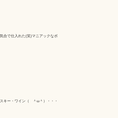
気合で仕入れた(笑)マニアックなボ
イスキー・ワイン（ ＾ω＾）・・・