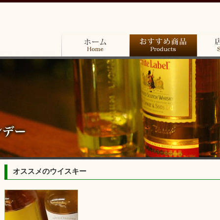
青
森
県
三
沢
市
ホーム
おすすめ商品
店舗案
の
楽
し
さ
広
が
る
酒
の
専
門
店”中
オススメのウイスキー
居
酒
店
（NAKAI)”